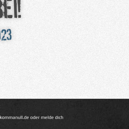
ei!
023
fkommanull.de
oder melde dich