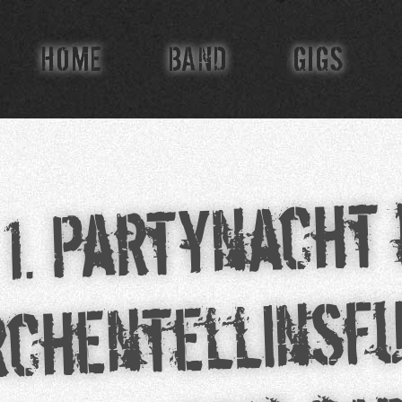
HOME
BAND
GIGS
1. Partynacht 
rchentellinsf