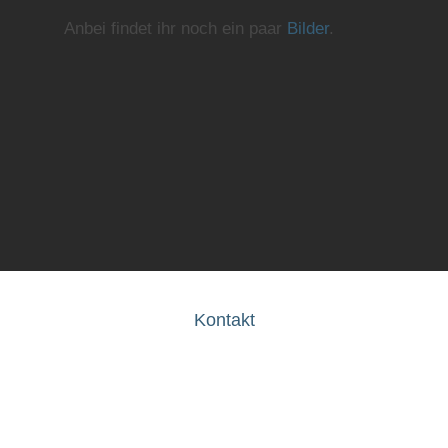
Anbei findet ihr noch ein paar
Bilder
.
Kontakt
Wir freuen uns über deine Anfrage:
Schicke uns einfach eine Mail an
info@fuenfkommanull.de
oder
melde dich unter
0176 21641378
.