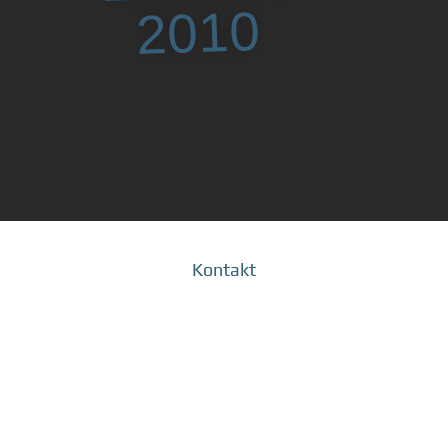
2010
Kontakt
Wir freuen uns über deine Anfrage:
Schicke uns einfach eine Mail an
info@fuenfkommanull.de
oder
melde dich unter
0176 21641378
.