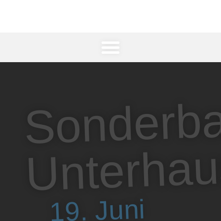
Sonderba
Unterha
19. Juni