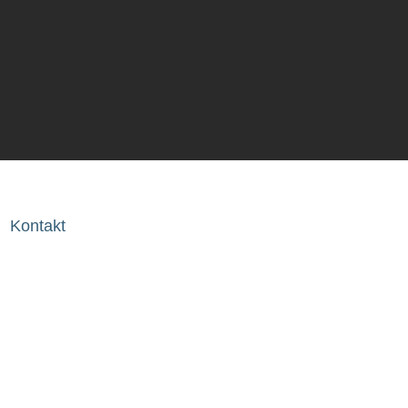
Wir freuen uns über deine Anfrage:
Schicke uns einfach eine Mail an
info@fuen
Kontakt
unter
0176 21641378
.
d
Kontakt
s
Downloads