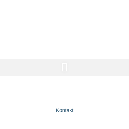
fuenfkommanull Live
Kontakt
Wir freuen uns über deine Anfrage: