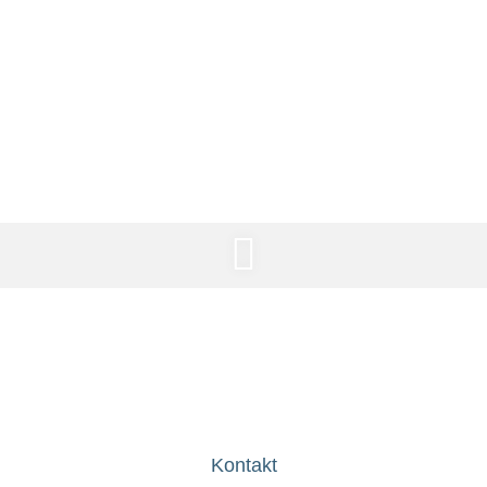
Kinderfest
Neckartailfingen
Kontakt