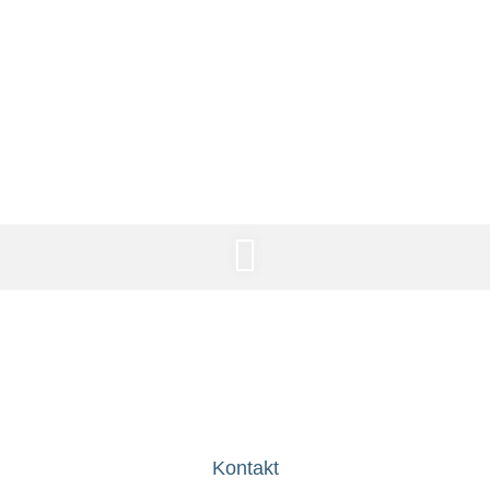
Kleinfeld Turnier –
TSV Sondelfingen
Kontakt