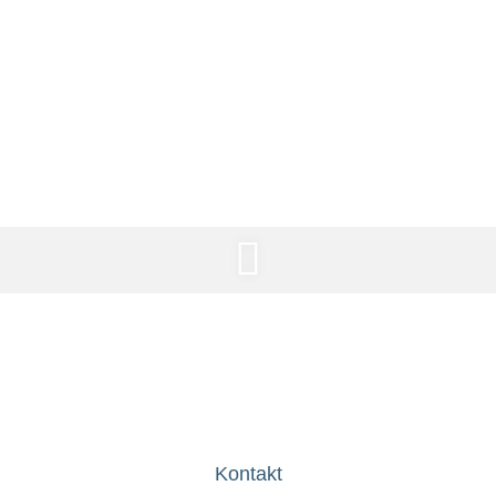
L!VE Musiknacht Bad
Urach
Kontakt