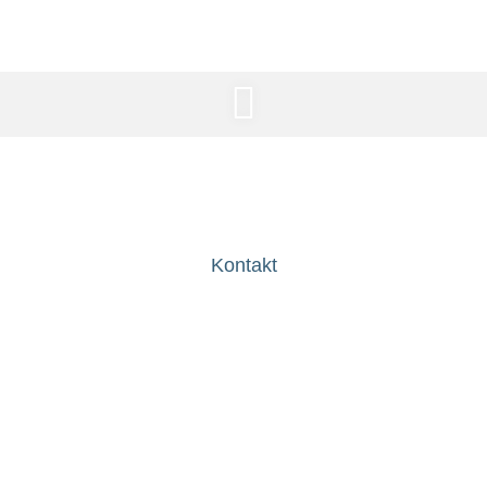
Privatveranstaltung
Kontakt
Wir freuen uns über deine Anfrage:
Schicke uns einfach eine Mail an
info@fuenfkommanull.de
oder
melde dich unter
0176 21641378
.