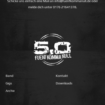
Schicke uns einfach eine Mail an
info@fuenfkommanull.de
oder
melde dich unter
0176 21641378
.
Band
Kontakt
Gigs
Downloads
Archiv