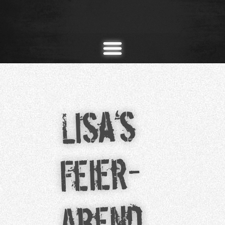
Lisa‘s
Feier-
Abend